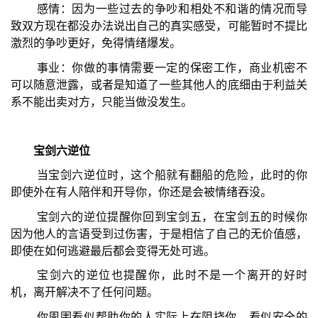
感情：因为一些过去的争吵和相处不和谐的情况而导
致双方现在都没办法说出自己的真实感受，可能暂时不提比
激烈的争吵更好，免得情绪爆发。
事业：你做的事情需要一定的保密工作，商业机密不
可以随意泄露，或者是知道了一些其他人的底细由于利益关
系不能出卖对方，只能当做没发生。
宝剑六逆位
当宝剑六逆位时，这个船就有翻船的危险，此时的你
即使外在有人陪伴和开导你，你还是会被情绪吞没。
宝剑六的逆位提醒你回到宝剑五，在宝剑五的时候你
因为他人的言语受到过伤害，于是相信了自己的无价值感，
即使在如何逃避最后都会变得无处可逃。
宝剑六的逆位也提醒你，此时不是一个离开的好时
机，离开解决不了任何问题。
你周围看似帮助你的人实际上在阻挠你，看似安全的