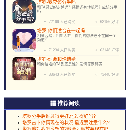
塔罗-我应该分手吗
和TA感觉越走越远？感情还有转机吗？应该分手
吗
72166 人已购买
62156 好评
塔罗-你们适合在一起吗
相爱容易，相处太难，你们的想法总不在同一个
频道？
71234 人已购买
63148 好评
塔罗-你会和谁结婚
和你结婚的TA到底是谁？爱情塔罗解惑
88643 人已购买
73448 好评
推荐阅读
塔罗分手后谁过得更好,他过得好吗?
塔罗占卜你俩现在的状况,最近要注意什么?
塔罗他对我怎幺想的?他会为你放弃现在吗