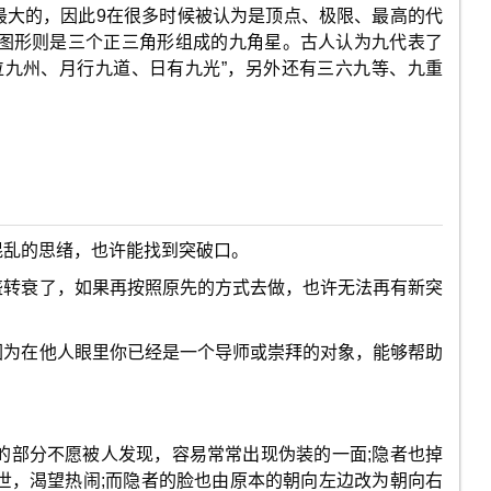
是最大的，因此9在很多时候被认为是顶点、极限、最高的代
图形则是三个正三角形组成的九角星。古人认为九代表了
位九州、月行九道、日有九光”，另外还有三六九等、九重
混乱的思绪，也许能找到突破口。
盛转衰了，如果再按照原先的方式去做，也许无法再有新突
因为在他人眼里你已经是一个导师或崇拜的对象，能够帮助
的部分不愿被人发现，容易常常出现伪装的一面;隐者也掉
世，渴望热闹;而隐者的脸也由原本的朝向左边改为朝向右