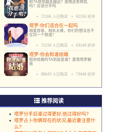
和TA感觉越走越远？感情还有转机
吗？应该分手吗
72166 人已购买
62156 好评
塔罗-你们适合在一起吗
相爱容易，相处太难，你们的想法总不
在同一个频道？
71234 人已购买
63148 好评
塔罗-你会和谁结婚
和你结婚的TA到底是谁？爱情塔罗解
惑
88643 人已购买
73448 好评
推荐阅读
塔罗分手后谁过得更好,他过得好吗?
塔罗占卜你俩现在的状况,最近要注意什
么?