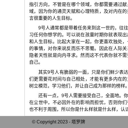
指引方向，不管是在哪个领域，你都需要通过献
域，因为你的通灵天赋和心理特质，及对内在的
言很重要的人生目标。
9号人通常都是带着任务来到这一世的，往
习任何你想学的。可以说在孩童时期你就表现出
和人生目标。比起大家在一起，你更喜欢独处，
的事情，对你来说反而乐不思蜀。因此在人际关
隐者天性就是向内寻求。然而这不代表你就不需
自己。
其实9号人有脆弱的一面，只是你们鲜少表
们更需要花时间与自己相处，才能有更多内在的
树立模范，学习他们，并让自己成为那样的榜样
还有一点，9号人需要接受自己，全面地。
在尘世中，不必因外在的影响而担忧，否则你们
也不利于周围，所以你是什幺样就是什幺样，认
© Copyright 2023 - 塔罗牌