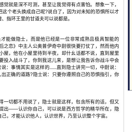
感觉就是深不可测，甚至让我觉得有点害怕。想象一下，
把这个老头换成自己呢?说白了，因为对未知的恐惧所以才
僧、指环王里的甘道夫可以说都是。
头才能做隐士，而是他已经是一位非常成熟且极具智能的
后之恋》中主人公奥普伊奇中尉很快要打仗了，然而他内
小屋，他在小屋里待到半夜，却什幺话都不说，直到屋里
要投入战斗了，你到我这儿来，是想让我告诉你战斗中会
续说：事情其实是这样的......直到隐士讲完一切，中尉说：
认出正确的道路?隐士说：只要你遵照自己的恐惧指引，你
得一切都不用说了，隐士就是这样，包含所有的话，但又
提出——认识你自己，可以说是西方哲学的精华所在，隐
自己，才能认识他人，认识世界，乃至认识整个宇宙。