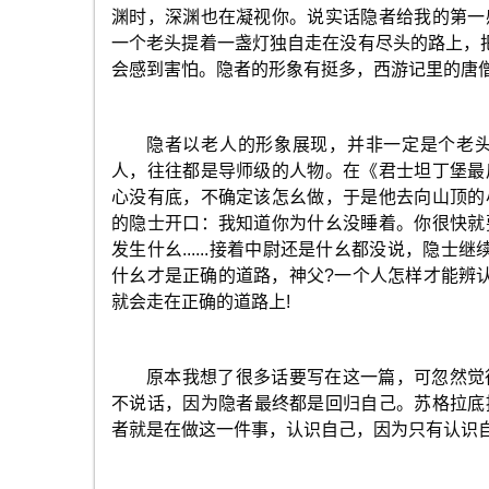
渊时，深渊也在凝视你。说实话隐者给我的第一
一个老头提着一盏灯独自走在没有尽头的路上，
会感到害怕。隐者的形象有挺多，西游记里的唐
隐者以老人的形象展现，并非一定是个老
人，往往都是导师级的人物。在《君士坦丁堡最
心没有底，不确定该怎幺做，于是他去向山顶的
的隐士开口：我知道你为什幺没睡着。你很快就
发生什幺......接着中尉还是什幺都没说，隐士继
什幺才是正确的道路，神父?一个人怎样才能辨
就会走在正确的道路上!
原本我想了很多话要写在这一篇，可忽然觉
不说话，因为隐者最终都是回归自己。苏格拉底
者就是在做这一件事，认识自己，因为只有认识