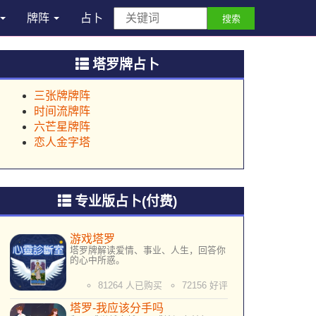
牌阵
占卜
搜索
塔罗牌占卜
三张牌牌阵
时间流牌阵
六芒星牌阵
恋人金字塔
专业版占卜(付费)
游戏塔罗
塔罗牌解读爱情、事业、人生，回答你
的心中所惑。
81264 人已购买
72156 好评
塔罗-我应该分手吗