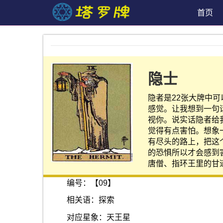
首页
隐士
隐者是22张大牌中
感觉。让我想到一句
视你。说实话隐者给
觉得有点害怕。想象
有尽头的路上，把这
的恐惧所以才会感到
唐僧、指环王里的甘
编号：【09】
相关语：探索
对应星象：天王星