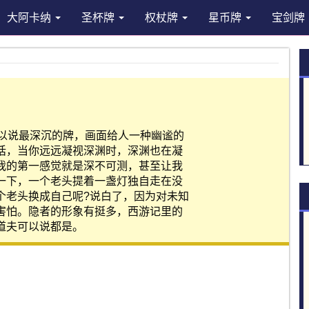
大阿卡纳
圣杯牌
权杖牌
星币牌
宝剑牌
可以说最深沉的牌，画面给人一种幽谧的
话，当你远远凝视深渊时，深渊也在凝
我的第一感觉就是深不可测，甚至让我
一下，一个老头提着一盏灯独自走在没
个老头换成自己呢?说白了，因为对未知
害怕。隐者的形象有挺多，西游记里的
道夫可以说都是。