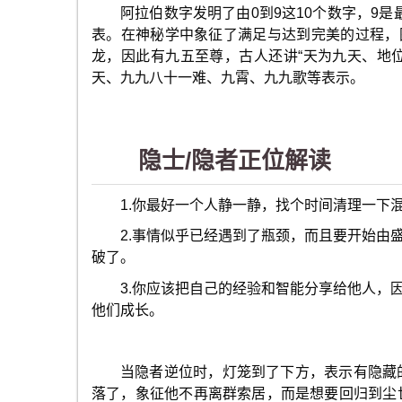
阿拉伯数字发明了由0到9这10个数字，9
表。在神秘学中象征了满足与达到完美的过程，
龙，因此有九五至尊，古人还讲“天为九天、地
天、九九八十一难、九霄、九九歌等表示。
隐士/隐者正位解读
1.你最好一个人静一静，找个时间清理一下
2.事情似乎已经遇到了瓶颈，而且要开始由
破了。
3.你应该把自己的经验和智能分享给他人，
他们成长。
当隐者逆位时，灯笼到了下方，表示有隐藏
落了，象征他不再离群索居，而是想要回归到尘