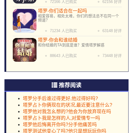
72166 人已购买
62156 好评
塔罗-你们适合在一起吗
相爱容易，相处太难，你们的想法总不在同一个
频道？
71234 人已购买
63148 好评
塔罗-你会和谁结婚
和你结婚的TA到底是谁？爱情塔罗解惑
88643 人已购买
73448 好评
推荐阅读
塔罗分手后谁过得更好,他过得好吗?
塔罗占卜你俩现在的状况,最近要注意什么?
塔罗他对我怎幺想的?他会为你放弃现在吗
塔罗占卜我是怎样的人,对爱情专一吗
塔罗他后悔离开你吗?分手他痛苦吗
塔罗测试他变心了吗?他只是想玩玩你吗